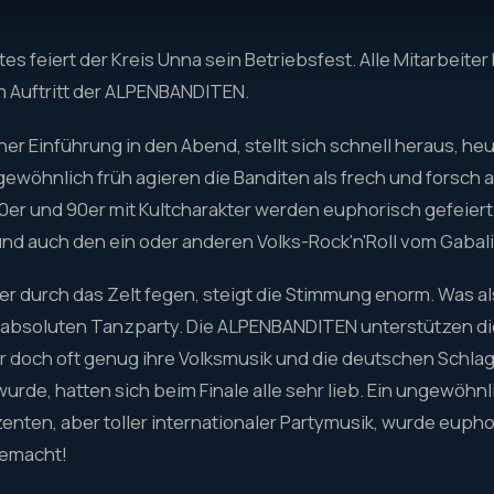
tes feiert der Kreis Unna sein Betriebsfest. Alle Mitarbeit
 Auftritt der ALPENBANDITEN.
er Einführung in den Abend, stellt sich schnell heraus, heu
ewöhnlich früh agieren die Banditen als frech und forsch 
0er und 90er mit Kultcharakter werden euphorisch gefeiert
d auch den ein oder anderen Volks-Rock'n'Roll vom Gabali
ker durch das Zelt fegen, steigt die Stimmung enorm. Was 
 absoluten Tanzparty. Die ALPENBANDITEN unterstützen d
r doch oft genug ihre Volksmusik und die deutschen Schla
rde, hatten sich beim Finale alle sehr lieb. Ein ungewöhn
nten, aber toller internationaler Partymusik, wurde eupho
gemacht!