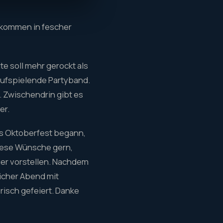
er kommen in fescher
te soll mehr gerockt als
aufspielende Partyband.
. Zwischendrin gibt es
er.
als Oktoberfest begann,
iese Wünsche gern,
ger vorstellen. Nachdem
licher Abend mit
risch gefeiert. Danke