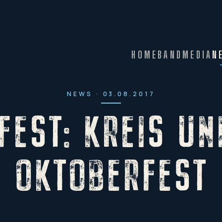
HOME
BAND
MEDIA
N
NEWS · 03.08.2017
FEST: KREIS UN
OKTOBERFEST