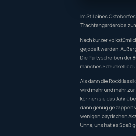
Im Stil eines Oktoberfes
Trachtengarderobe zum
Nach kurzer volkstümlich
gejodelt werden. Außerg
Die Partyscheiben der 8
manches Schunkellied un
Als dann die Rockklassi
wird mehr und mehr zur
können sie das Jahr übe
dann genug gezappelt wu
wenigen bayrischen Akze
Unna, uns hat es Spaß 