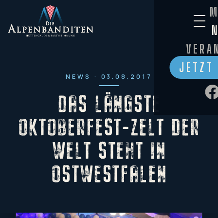
M
VERA
JETZT
NEWS · 03.08.2017
DAS LÄNGSTE
OKTOBERFEST-ZELT DER
WELT STEHT IN
OSTWESTFALEN