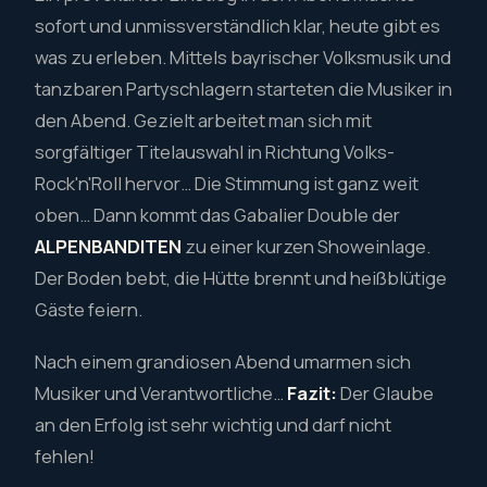
sofort und unmissverständlich klar, heute gibt es
was zu erleben. Mittels bayrischer Volksmusik und
tanzbaren Partyschlagern starteten die Musiker in
den Abend. Gezielt arbeitet man sich mit
sorgfältiger Titelauswahl in Richtung Volks-
Rock'n'Roll hervor… Die Stimmung ist ganz weit
oben… Dann kommt das Gabalier Double der
ALPENBANDITEN
zu einer kurzen Showeinlage.
Der Boden bebt, die Hütte brennt und heißblütige
Gäste feiern.
Nach einem grandiosen Abend umarmen sich
Musiker und Verantwortliche…
Fazit:
Der Glaube
an den Erfolg ist sehr wichtig und darf nicht
fehlen!