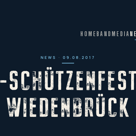
HOME
BAND
MEDIA
N
NEWS · 09.08.2017
-SCHÜTZENFEST
WIEDENBRÜCK