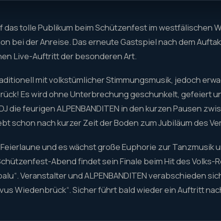
f das tolle Publikum beim Schützenfest im westfälischen 
n bei der Anreise. Das erneute Gastspiel nach dem Aufta
inen Live-Auftritt der besonderen Art.
aditionell mit volkstümlicher Stimmungsmusik, jedoch erwa
rück! Es wird ohne Unterbrechung geschunkelt, gefeiert u
 DJ die feurigen ALPENBANDITEN in den kurzen Pausen zwis
bebt schon nach kurzer Zeit der Boden zum Jubiläum des Ver
n Feierlaune und es wächst große Euphorie zur Tanzmusik u
Schützenfest-Abend findet sein Finale beim Hit des Volks-Roc
palu“. Veranstalter und ALPENBANDITEN verabschieden sic
vus Wiedenbrück“. Sicher führt bald wieder ein Auftritt na