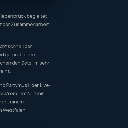
Wiedenbrück begleitet
kt der Zusammenarbeit
cht schnell der
nd gerockt, denn
chen den Sets. Im sehr
eins.
nd Partymusik der Live-
k'n'Rollers Nr. 1 mit
h mit einem
ch Westfalen!