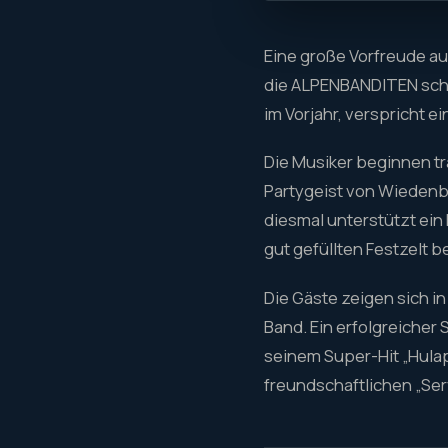
Eine große Vorfreude au
die ALPENBANDITEN scho
im Vorjahr, verspricht e
Die Musiker beginnen tr
Partygeist von Wiedenb
diesmal unterstützt ein
gut gefüllten Festzelt 
Die Gäste zeigen sich i
Band. Ein erfolgreicher 
seinem Super-Hit „Hula
freundschaftlichen „Ser