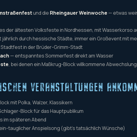
mstraßenfest
und die
Rheingauer Weinwoche
— etwas weinl
es der ältesten Volksfeste in Nordhessen, mit Wasserkorso au
 jährlich durch hessische Städte, immer ein Großevent mit m
Stadtfest in der Brüder-Grimm-Stadt
bach
— entspanntes Sommerfest direkt am Wasser
este
, bei denen ein Maßkrug-Block willkommene Abwechslung 
SISCHEN VERANSTALTUNGEN ANKOM
lock mit Polka, Walzer, Klassikern
 Schlager-Block für das Hauptpublikum
its im späteren Abend
wein-tauglicher Anspielsong (gibt's tatsächlich Wünsche)