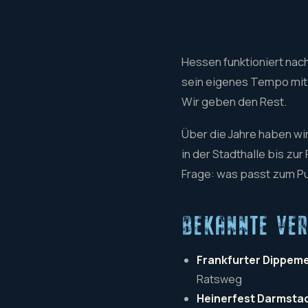
Hessen funktioniert nach
sein eigenes Tempo mit.
Wir geben den Rest.
Über die Jahre haben wi
in der Stadthalle bis zu
Frage: was passt zum Pub
BEKANNTE VER
Frankfurter Dippem
Ratsweg
Heinerfest Darmsta