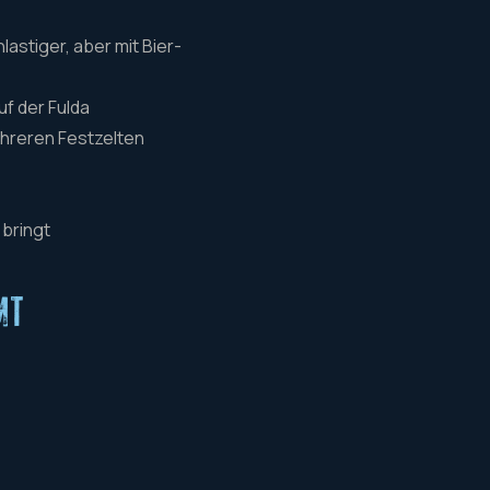
astiger, aber mit Bier-
f der Fulda
ehreren Festzelten
bringt
MT