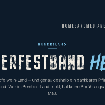
HOME
BAND
MEDIA
N
BUNDESLAND
BERFESTBAND
H
pfelwein-Land — und genau deshalb ein dankbares Pfla
nd. Wer im Bembes-Land trinkt, hat keine Berührungsa
Maß.