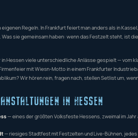
 eigenen Regeln. In Frankfurt feiert man anders als in Kasse
 Was sie gemeinsam haben: wenn das Festzelt steht, ist die
r in Hessen viele unterschiedliche Anlässe gespielt — vom 
r Firmenfeier mit Wiesn-Motto in einem Frankfurter Industrieb
likum? Wir hören rein, fragen nach, stellen Setlist um, wenn
ANSTALTUNGEN IN HESSEN
ess
— eines der größten Volksfeste Hessens, zweimal im Jahr
dt
— riesiges Stadtfest mit Festzelten und Live-Bühnen, jedes 