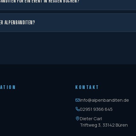
BANDITEN FÜR EIN EVENT IN HESSEN BUCHEN?
DER ALPENBANDITEN?
GATION
KONTAKT
info@alpenbanditen.de
02951 9366 645
Dieter Carl
Triftweg 3, 33142 Büren