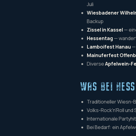
Juli
Wiesbadener Wilhel
Backup
Zissel in Kassel
— ein
Hessentag
— wandert
Lamboifest Hanau
— 
Mainuferfest Offen
Diverse
Apfelwein-F
WAS BEI HES
Traditioneller Wiesn-B
Volks-Rock'n'Roll und
Internationale Partyh
Bei Bedarf: ein Apfel