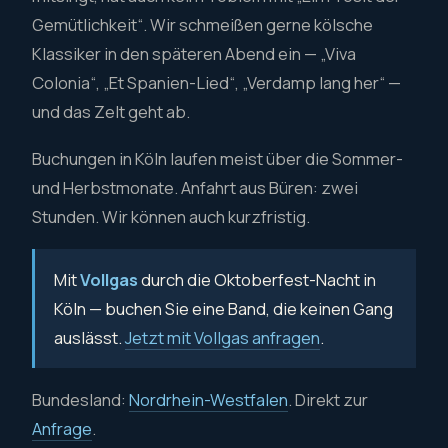
Gemütlichkeit“. Wir schmeißen gerne kölsche
Klassiker in den späteren Abend ein — „Viva
Colonia“, „Et Spanien-Lied“, „Verdamp lang her“ —
und das Zelt geht ab.
Buchungen in Köln laufen meist über die Sommer-
und Herbstmonate. Anfahrt aus Büren: zwei
Stunden. Wir können auch kurzfristig.
Mit
Vollgas
durch die Oktoberfest-Nacht in
Köln — buchen Sie eine Band, die keinen Gang
auslässt.
Jetzt mit Vollgas anfragen
.
Bundesland:
Nordrhein-Westfalen
. Direkt zur
Anfrage
.