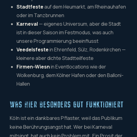
Stadtfeste
auf dem Heumarkt, am Rheinauhafen
oder im Tanzbrunnen
Karneval
— eigenes Universum, aber die Stadt
ist in dieser Saison im Festmodus, was auch
unsere Programmierung beeinflusst
Veedelsfeste
in Ehrenfeld, Sülz, Rodenkirchen —
kleinere aber dichte Stadtteilfeste
Firmen-Wiesn
in Eventlocations wie der
Wolkenburg, dem Kölner Hafen oder den Balloni-
Hallen
WAS HIER BESONDERS GUT FUNKTIONIERT
Köln ist ein dankbares Pflaster, weil das Publikum
keine Berührungsangst hat. Wer bei Karneval
mitsingt, hat auch kein Problem mit „Ein Prosit der