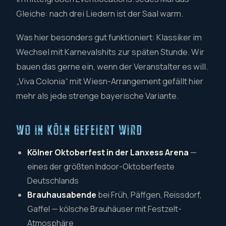
Gleiche: nach drei Liedern ist der Saal warm.
Was hier besonders gut funktioniert: Klassiker im
Wechsel mit Karnevalshits zur späten Stunde. Wir
bauen das gerne ein, wenn der Veranstalter es will.
„Viva Colonia“ mit Wiesn-Arrangement gefällt hier
mehr als jede strenge bayerische Variante.
WO IN KÖLN GEFEIERT WIRD
Kölner Oktoberfest in der Lanxess Arena
—
eines der größten Indoor-Oktoberfeste
Deutschlands
Brauhausabende
bei Früh, Päffgen, Reissdorf,
Gaffel — kölsche Brauhäuser mit Festzelt-
Atmosphäre