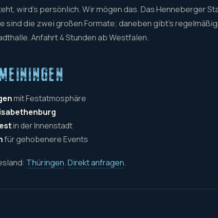
eht, wird's persönlich. Wir mögen das. Das Henneberger Sta
e sind die zwei großen Formate; daneben gibt's regelmäßige
adthalle. Anfahrt 4 Stunden ab Westfalen.
 MEININGEN
gen
mit Festatmosphäre
lisabethenburg
est
in der Innenstadt
n
für gehobenere Events
esland:
Thüringen
.
Direkt anfragen
.