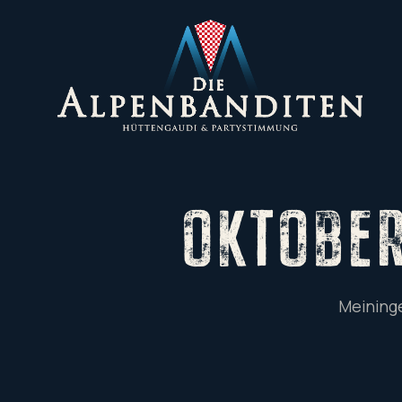
OKTOBE
Meininge