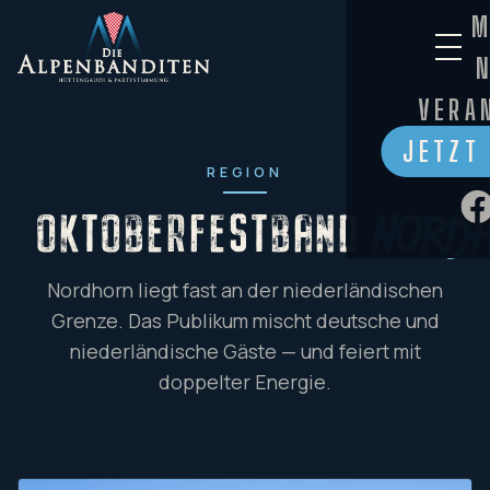
M
VERA
JETZT
REGION
OKTOBERFESTBAND
Nord
Nordhorn liegt fast an der niederländischen
Grenze. Das Publikum mischt deutsche und
niederländische Gäste — und feiert mit
doppelter Energie.