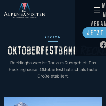
M
VERA
JETZT
REGION
OKTOBERFESTBAND
Reck
Recklinghausen ist Tor zum Ruhrgebiet. Das
Recklinghäuser Oktoberfest hat sich als feste
Größe etabliert.