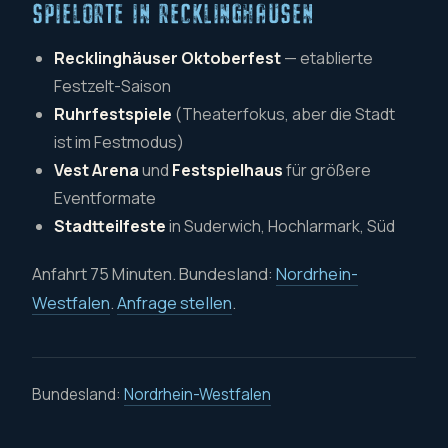
SPIELORTE IN RECKLINGHAUSEN
Recklinghäuser Oktoberfest
— etablierte
Festzelt-Saison
Ruhrfestspiele
(Theaterfokus, aber die Stadt
ist im Festmodus)
Vest Arena
und
Festspielhaus
für größere
Eventformate
Stadtteilfeste
in Suderwich, Hochlarmark, Süd
Anfahrt 75 Minuten. Bundesland:
Nordrhein-
Westfalen
.
Anfrage stellen
.
Bundesland:
Nordrhein-Westfalen