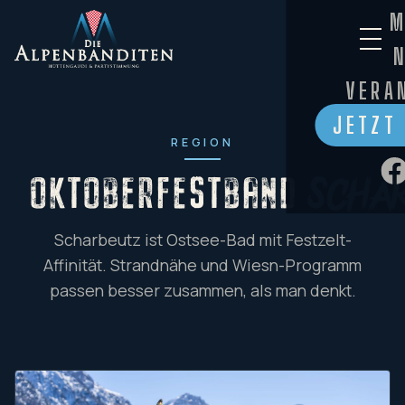
M
VERA
JETZT
REGION
OKTOBERFESTBAND
Scha
Scharbeutz ist Ostsee-Bad mit Festzelt-
Affinität. Strandnähe und Wiesn-Programm
passen besser zusammen, als man denkt.