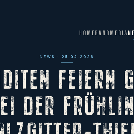
HOME
BAND
MEDIA
N
NEWS · 25.04.2026
DITEN FEIERN 
EI DER FRÜHLI
ALZGITTER-THIE