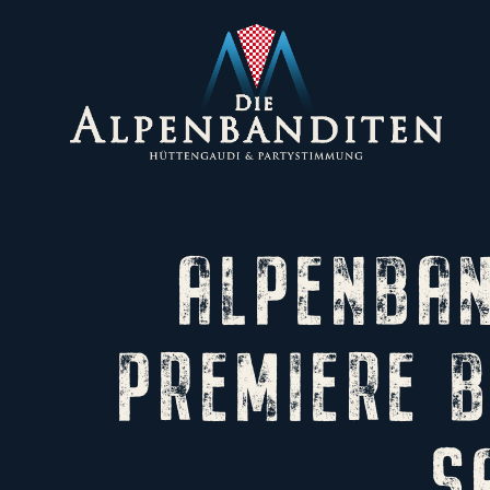
ALPENBAN
PREMIERE B
S