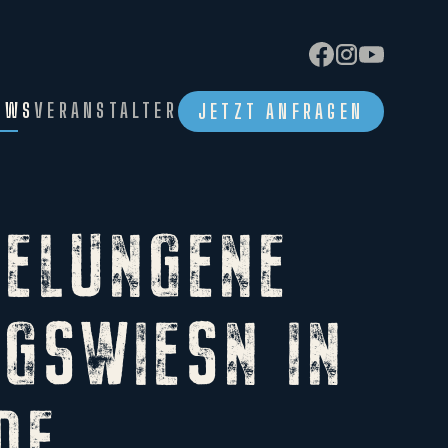
EWS
VERANSTALTER
JETZT ANFRAGEN
GELUNGENE
NGSWIESN IN
DE